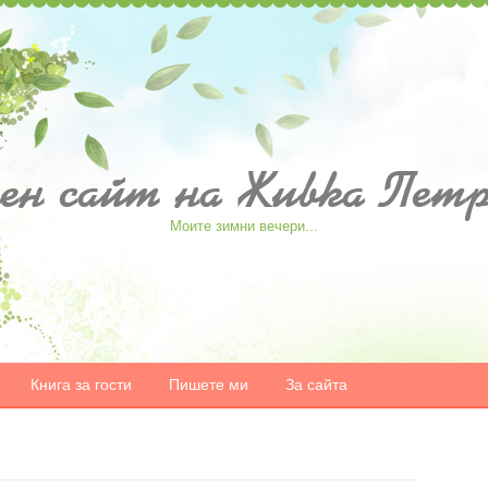
ен
сайт на Живка Петр
Моите зимни вечери...
Книга за гости
Пишете ми
За сайта