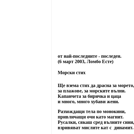
от най-последните - последен.
(6 март 2003, Ломбо Есте)
Морски стих
Ще взема стих да драсна за морето
за плажове, за морските вълни.
Капанчета за биричка и цаца
и много, много хубави жени.
Разхождащи тела по монокини,
привличащи очи като магнит.
Русалки, сякаш сред вълните сини
взривяват мислите кат с динамит.