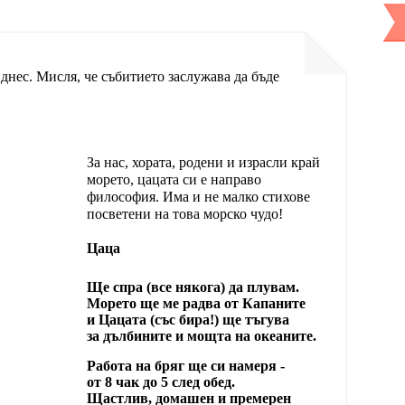
нес. Мисля, че събитието заслужава да бъде
За нас, хората, родени и израсли край
морето, цацата си е направо
философия. Има и не малко стихове
посветени на това морско чудо!
Цаца
Ще спра (все някога) да плувам.
Морето ще ме радва от Капаните
и Цацата (със бира!) ще тъгува
за дълбините и мощта на океаните.
Работа на бряг ще си намеря -
от 8 чак до 5 след обед.
Щастлив, домашен и премерен