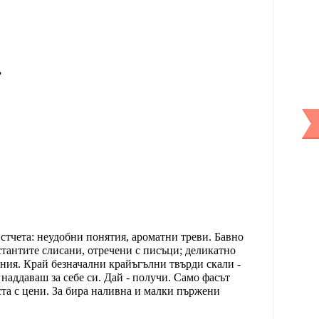
,
листчета: неудобни понятия, ароматни треви. Бавно
тантите слисани, отречени с писъци; деликатно
ения. Край безначални крайъгълни твърди скали -
 наддаваш за себе си. Дай - получи. Само фасът
ста с цени. За бира наливна и малки пържени