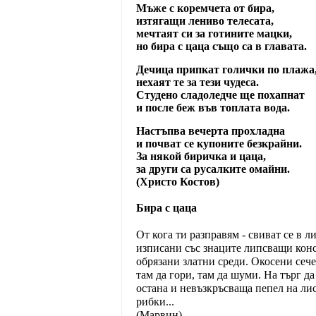
Мъже с коремчета от бира,
изтягащи лениво телесата,
мечтаят си за готините мацки,
но бира с цаца също са в главата.
Дечица припкат голички по плажа
нехаят те за тези чудеса.
Студено сладоледче ще похапнат
и после беж във топлата вода.
Настъпва вечерта прохладна
и почват се купоните безкрайни.
За някой биричка и цаца,
за други са русалките омайни.
(Христо Костов)
Бира с цаца
От кога ти разправям - свиват се в 
изписани със знаците липсващи конс
обрязани златни среди. Окосени сеч
там да гори, там да шуми. На търг да
остана и невъзкръсваща пепел на ли
рибки...
(Марвин)