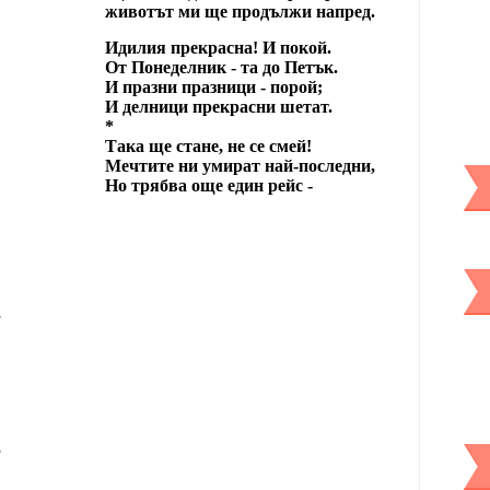
животът ми ще продължи напред.
Идилия прекрасна! И покой.
От Понеделник - та до Петък.
И празни празници - порой;
И делници прекрасни шетат.
*
Така ще стане, не се смей!
Мечтите ни умират най-последни,
Но трябва още един рейс -
,
,