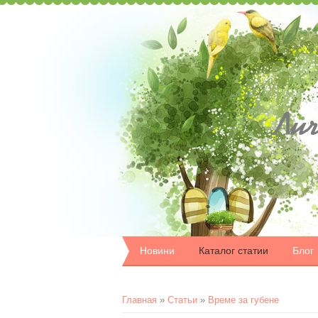
Лич
Новини
Каталог статии
Блог
Главная
»
Статьи
»
Време за губене