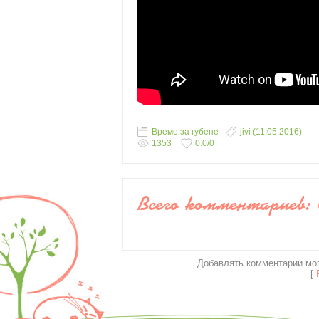
Време за губене
jivi
(11.05.2016)
1353
0.0
/
0
Всего комментариев
:
Добавлять комментарии мог
[