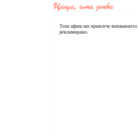
Цаца, ама риба
Този афиш ми привлече вниманието д
рекламирано.